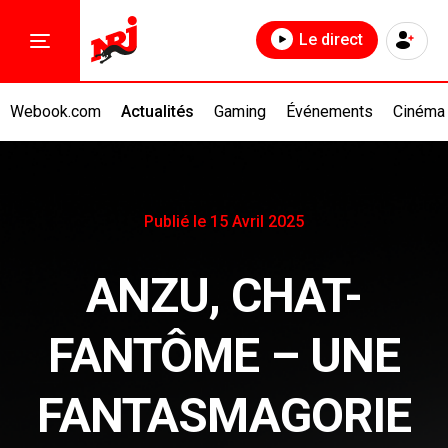
Le direct
Webook.com
Actualités
Gaming
Événements
Cinéma
Publié le 15 Avril 2025
ANZU, CHAT-
FANTÔME – UNE
FANTASMAGORIE