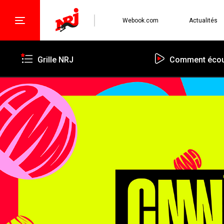
Webook.com
Actualités
Grille NRJ
Comment écou