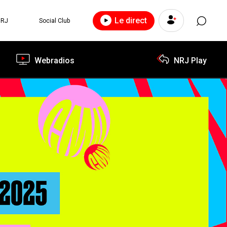
Le direct
NRJ
Social Club
Webradios
NRJ Play