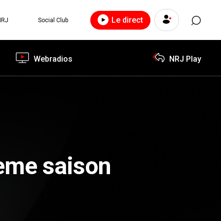
Le direct
NRJ
Social Club
Webradios
NRJ Play
7ème saison