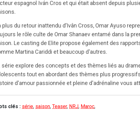
acteur espagnol Iván Cros et qui était absent depuis plusi
isons.
 plus du retour inattendu d’Ivân Cross, Omar Ayuso repr
ujours le rôle culte de Omar Shanaev entamé dans la pr
ison. Le casting de Elite propose également des rapports
mme Martina Cariddi et beaucoup d'autres.
 série explore des concepts et des thèmes liés au dram
olescents tout en abordant des thèmes plus progressif
stoire d'amour passionnée et pleine d'adrénaline vous at
ts clés :
série
,
saison
,
Teaser
,
NRJ
,
Maroc
,