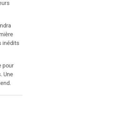
eurs
endra
emière
 inédits
e pour
s. Une
tend.