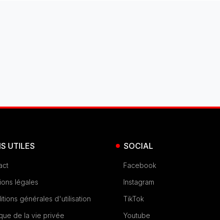
NS UTILES
SOCIAL
act
Facebook
ions légales
Instagram
tions générales d'utilisation
TikTok
ique de la vie privée
Youtube