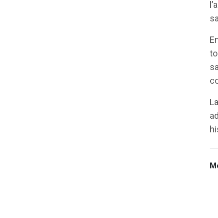
l’
sa
En
to
sa
co
La
ad
hi
Mo