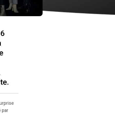
 6
n
e
,
te.
urprise
é par