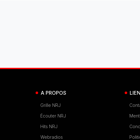
A PROPOS
LIE
Grille NRJ
Cont
Écouter NRJ
Ment
Hits NRJ
Condi
Webradios
Polit