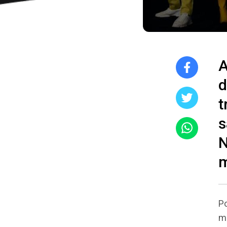
A
d
t
s
N
m
Po
ma