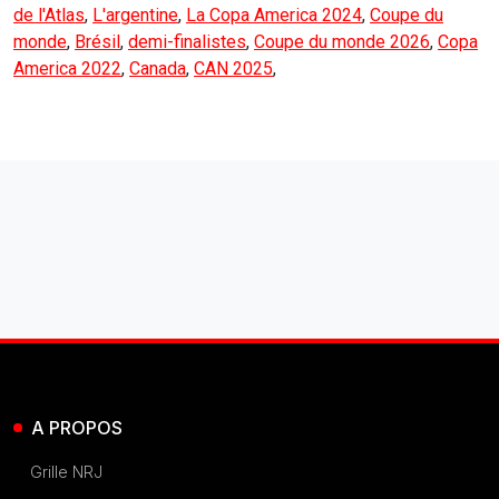
de l'Atlas
,
L'argentine
,
La Copa America 2024
,
Coupe du
monde
,
Brésil
,
demi-finalistes
,
Coupe du monde 2026
,
Copa
America 2022
,
Canada
,
CAN 2025
,
A PROPOS
Grille NRJ