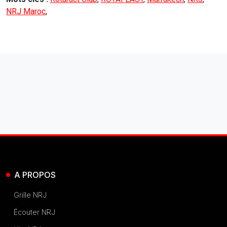
NRJ Maroc
,
A PROPOS
Grille NRJ
Écouter NRJ