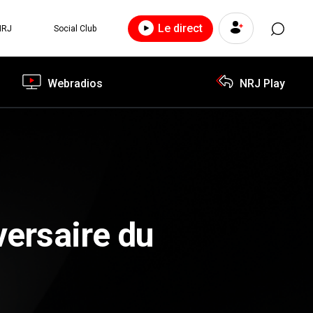
Le direct
NRJ
Social Club
Webradios
NRJ Play
versaire du