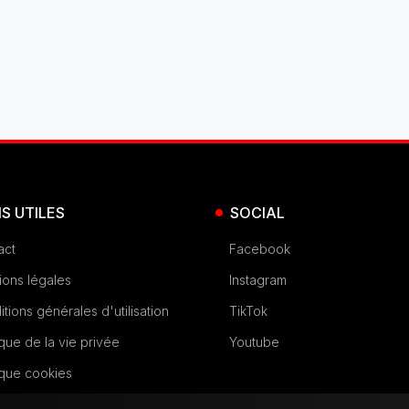
NS UTILES
SOCIAL
act
Facebook
ions légales
Instagram
tions générales d'utilisation
TikTok
ique de la vie privée
Youtube
ique cookies