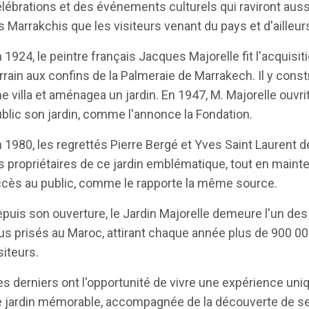
lébrations et des événements culturels qui raviront auss
s Marrakchis que les visiteurs venant du pays et d'ailleur
 1924, le peintre français Jacques Majorelle fit l'acquisit
rrain aux confins de la Palmeraie de Marrakech. Il y constr
e villa et aménagea un jardin. En 1947, M. Majorelle ouvri
blic son jardin, comme l'annonce la Fondation.
 1980, les regrettés Pierre Bergé et Yves Saint Laurent d
s propriétaires de ce jardin emblématique, tout en maint
cès au public, comme le rapporte la même source.
puis son ouverture, le Jardin Majorelle demeure l'un des 
us prisés au Maroc, attirant chaque année plus de 900 0
siteurs.
s derniers ont l'opportunité de vivre une expérience uni
 jardin mémorable, accompagnée de la découverte de s