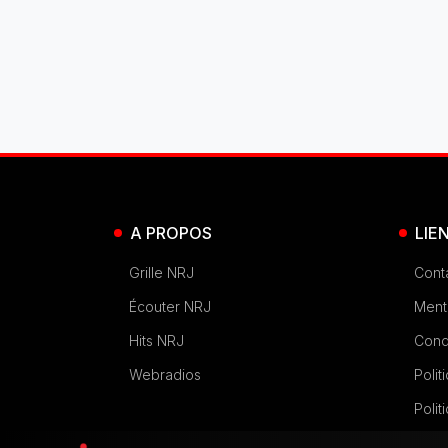
A PROPOS
LIE
Grille NRJ
Cont
Écouter NRJ
Ment
Hits NRJ
Condi
Webradios
Polit
Polit