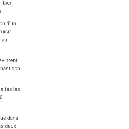
i bien
s.
ion d'un
uisit
t au
evinrent
enant son
sites les
00
que dans
es deux