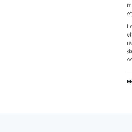
mu
et
Le
ch
na
da
co
Mo