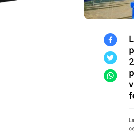
L
p
2
p
v
f
La
ce