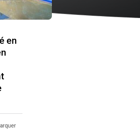
é en
en
t
e
marquer