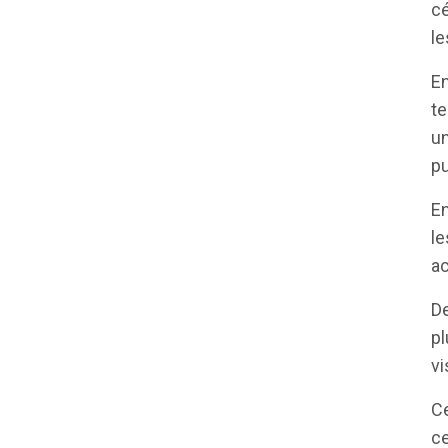
cé
le
En
te
un
pu
En
le
ac
De
pl
vi
Ce
ce