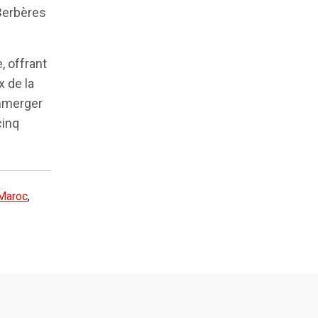
Berbères
, offrant
 de la
immerger
cinq
Maroc
,