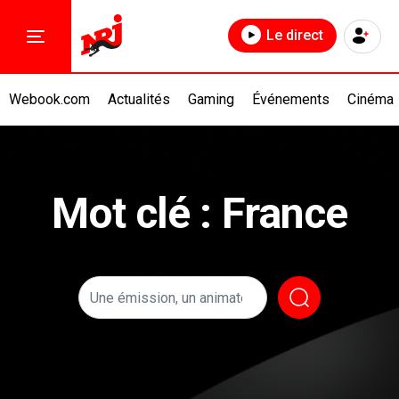
Le direct
Webook.com
Actualités
Gaming
Événements
Cinéma
Mot clé : France