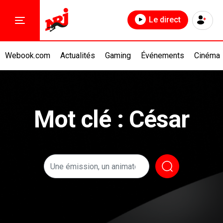
Le direct
Webook.com
Actualités
Gaming
Événements
Cinéma
Mot clé : César