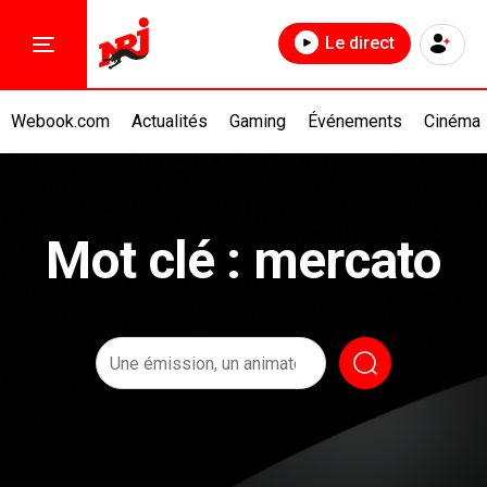
Le direct
Webook.com
Actualités
Gaming
Événements
Cinéma
Mot clé : mercato