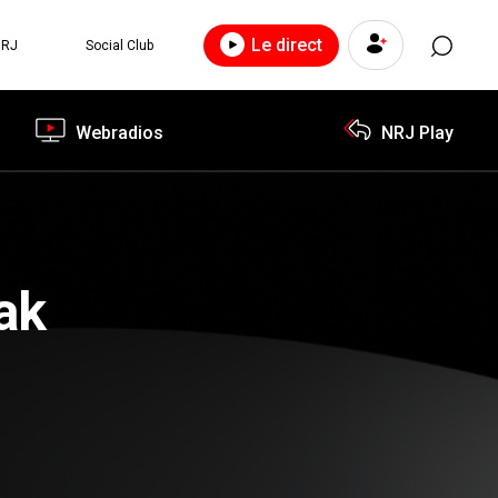
Le direct
NRJ
Social Club
Webradios
NRJ Play
lak