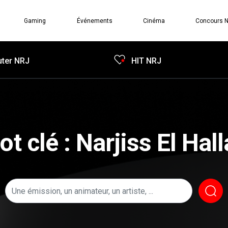
Gaming
Événements
Cinéma
Concours 
ter NRJ
HIT NRJ
t clé : Narjiss El Hal