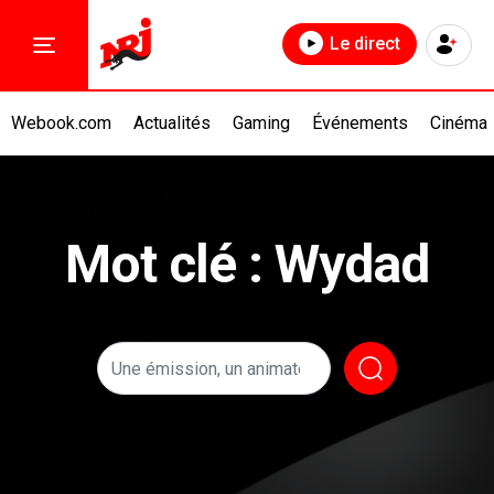
Le direct
Webook.com
Actualités
Gaming
Événements
Cinéma
Mot clé : Wydad