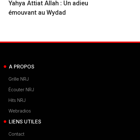
Yahya Attiat Allah : Un adieu
émouvant au Wydad
A PROPOS
Grille NRJ
Écouter NRJ
Hits NRJ
Webradios
LIENS UTILES
Contact