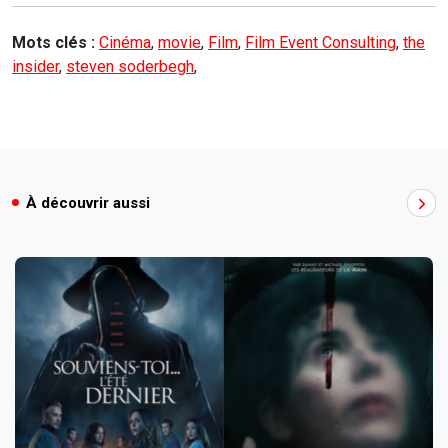
Mots clés :
Cinéma
,
movie
,
Film
,
Film Event Consulting
,
the
insider
,
steven soderbegh
,
À découvrir aussi