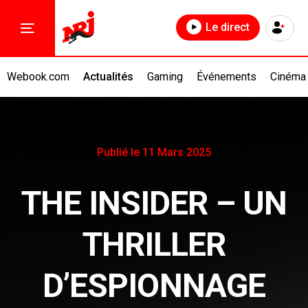
Le direct
Webook.com
Actualités
Gaming
Événements
Cinéma
Publié le 11 Mars 2025
THE INSIDER – UN
THRILLER
D’ESPIONNAGE