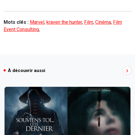
Mots clés :
Marvel
,
kraven the hunter
,
Film
,
Cinéma
,
Film
Event Consulting
,
À découvrir aussi