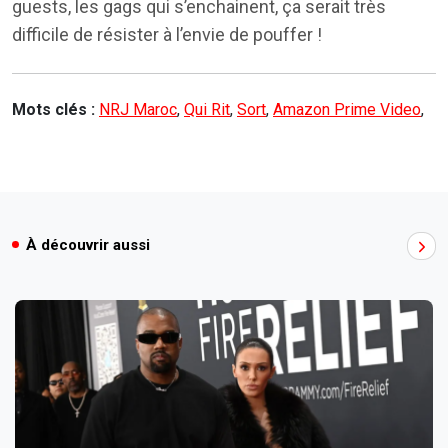
guests, les gags qui s’enchainent, ça serait très
difficile de résister à l’envie de pouffer !
Mots clés :
NRJ Maroc
,
Qui Rit
,
Sort
,
Amazon Prime Video
,
À découvrir aussi