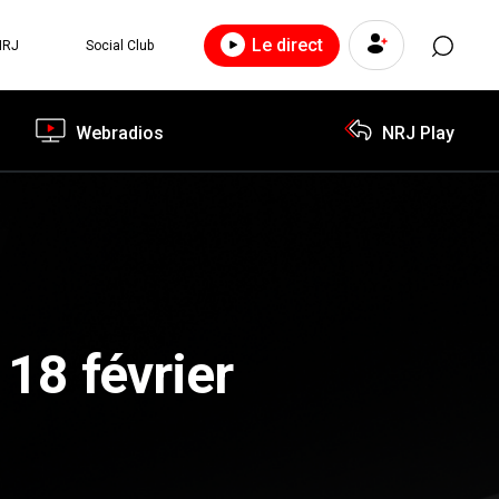
Le direct
NRJ
Social Club
Webradios
NRJ Play
 18 février