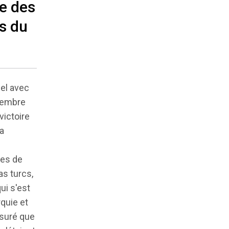
ie des
s du
nel avec
ptembre
victoire
a
res de
as turcs,
ui s'est
quie et
ssuré que