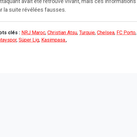
attaquant avait été retrouvé vivant, mais ces informations
r la suite révélées fausses.
ts clés :
NRJ Maroc
,
Christian Atsu
,
Turquie
,
Chelsea
,
FC Porto
,
tayspor
,
Süper Lig
,
Kasimpasa.
,