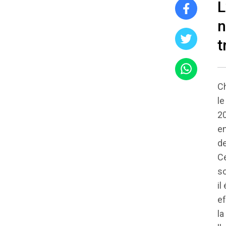
L
n
t
Ch
le
20
en
de
Ce
so
il
ef
la