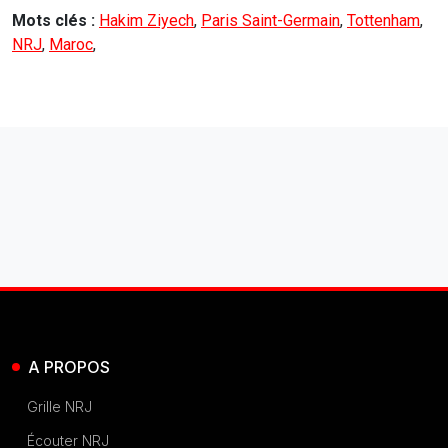
Mots clés :
Hakim Ziyech
,
Paris Saint-Germain
,
Tottenham
,
NRJ
,
Maroc
,
A PROPOS
Grille NRJ
Écouter NRJ