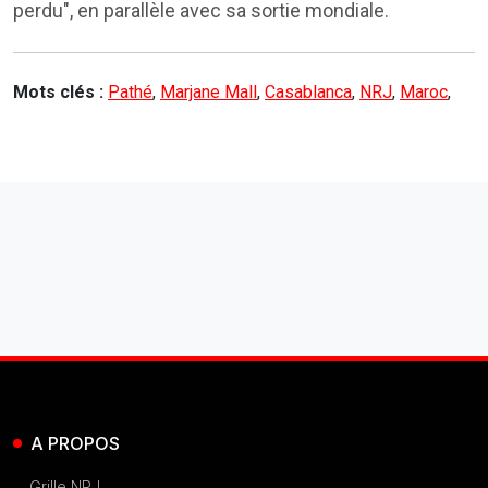
perdu", en parallèle avec sa sortie mondiale.
Mots clés :
Pathé
,
Marjane Mall
,
Casablanca
,
NRJ
,
Maroc
,
A PROPOS
Grille NRJ