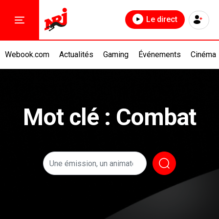
Le direct
Webook.com
Actualités
Gaming
Événements
Cinéma
Mot clé : Combat