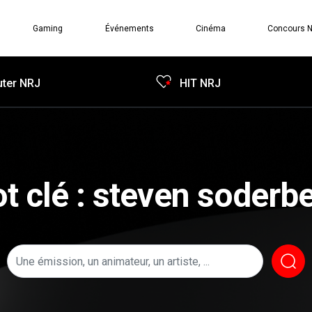
Gaming
Événements
Cinéma
Concours 
ter NRJ
HIT NRJ
t clé : steven soderb