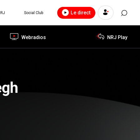
Le direct
NRJ
Social Club
Webradios
NRJ Play
egh