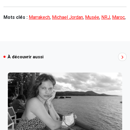
Mots clés :
Marrakech
,
Michael Jordan
,
Musée
,
NRJ
,
Maroc
,
À découvrir aussi