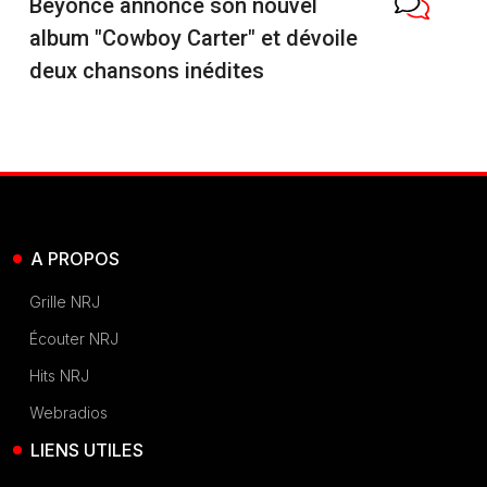
Beyoncé annonce son nouvel
album "Cowboy Carter" et dévoile
deux chansons inédites
A PROPOS
Grille NRJ
Écouter NRJ
Hits NRJ
Webradios
LIENS UTILES