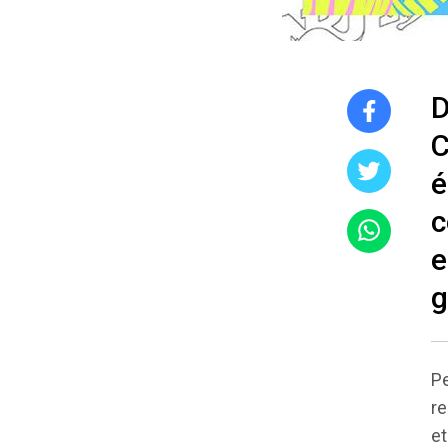
D
C
é
c
e
g
Pe
re
et