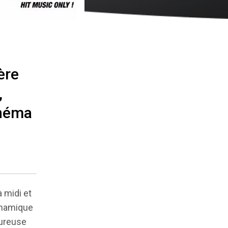
ère
,
inéma
à midi et
ynamique
eureuse