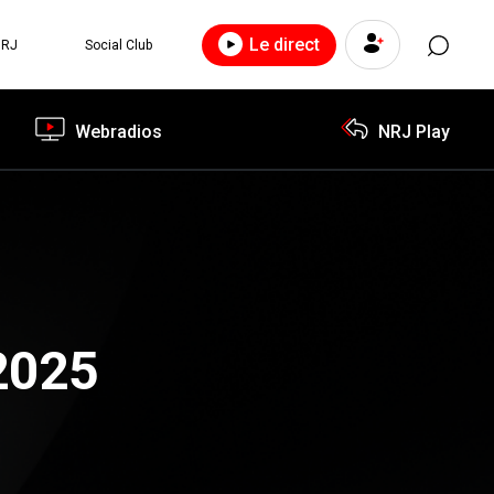
Le direct
NRJ
Social Club
Webradios
NRJ Play
2025