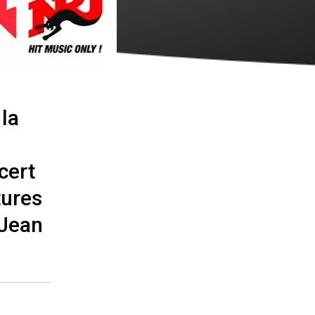
 la
cert
tures
 Jean