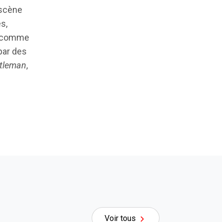
 scène
s,
es comme
par des
ntleman
,
Voir tous