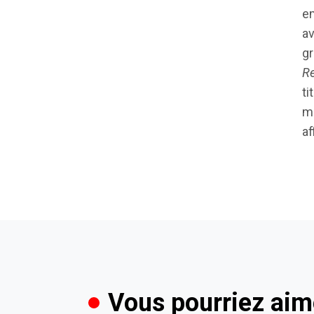
em
av
gr
Re
t
mê
af
Vous pourriez aim