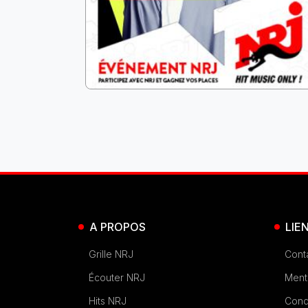
A PROPOS
LIE
Grille NRJ
Cont
Écouter NRJ
Ment
Hits NRJ
Condi