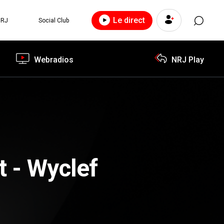
Le direct
NRJ
Social Club
Webradios
NRJ Play
t - Wyclef