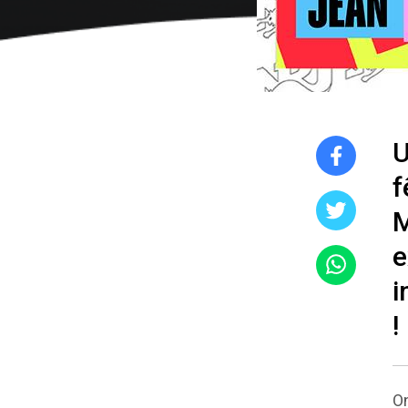
U
f
M
e
i
!
On