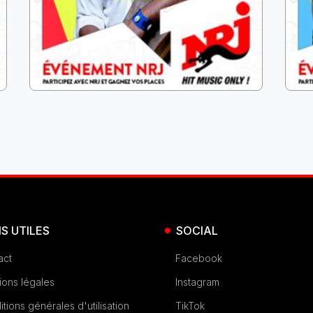
NS UTILES
SOCIAL
act
Facebook
ions légales
Instagram
tions générales d'utilisation
TikTok