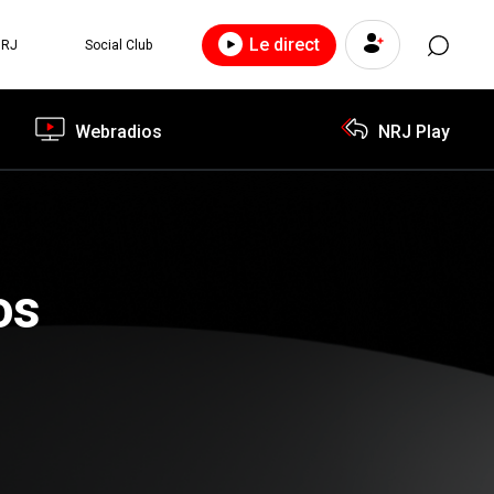
Le direct
NRJ
Social Club
Webradios
NRJ Play
os