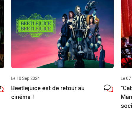
Le 10 Sep 2024
Le 07
Beetlejuice est de retour au
"Cab
cinéma !
Mana
soc