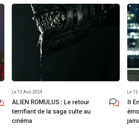
Le 12 Aoû 2024
Le 12
ALIEN ROMULUS : Le retour
It E
terrifiant de la saga culte au
émo
cinéma
jam