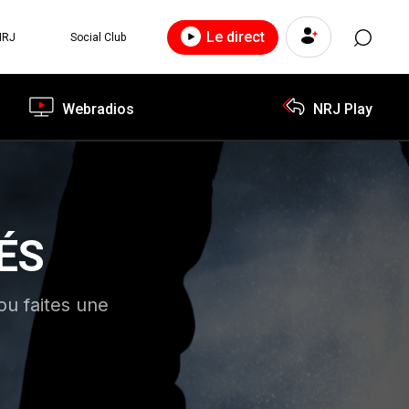
Le direct
NRJ
Social Club
Webradios
NRJ Play
ÉS
ou faites une